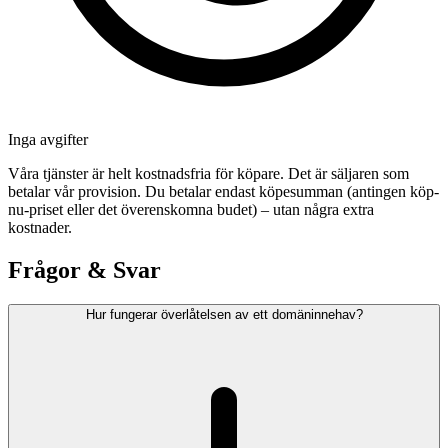
Inga avgifter
Våra tjänster är helt kostnadsfria för köpare. Det är säljaren som
betalar vår provision. Du betalar endast köpesumman (antingen köp-
nu-priset eller det överenskomna budet) – utan några extra
kostnader.
Frågor & Svar
Hur fungerar överlåtelsen av ett domäninnehav?