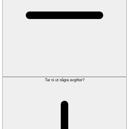
Tar ni ut några avgifter?